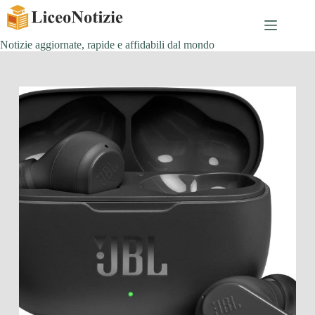
Salta
al
contenuto
Notizie aggiornate, rapide e affidabili dal mondo