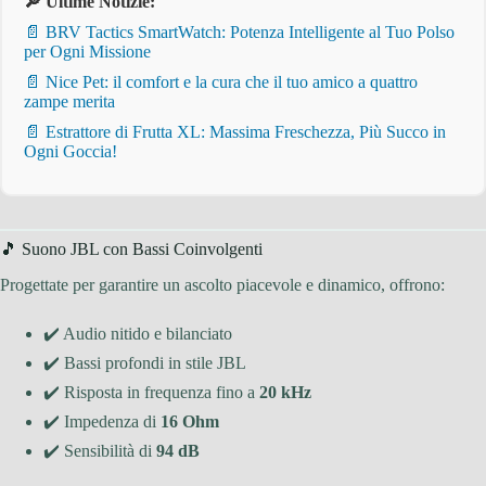
🔎 Ultime Notizie:
📄 BRV Tactics SmartWatch: Potenza Intelligente al Tuo Polso
per Ogni Missione
📄 Nice Pet: il comfort e la cura che il tuo amico a quattro
zampe merita
📄 Estrattore di Frutta XL: Massima Freschezza, Più Succo in
Ogni Goccia!
🎵 Suono JBL con Bassi Coinvolgenti
Progettate per garantire un ascolto piacevole e dinamico, offrono:
✔️ Audio nitido e bilanciato
✔️ Bassi profondi in stile JBL
✔️ Risposta in frequenza fino a
20 kHz
✔️ Impedenza di
16 Ohm
✔️ Sensibilità di
94 dB