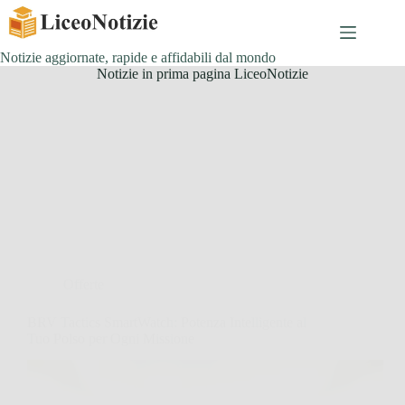
Salta
al
contenuto
Notizie aggiornate, rapide e affidabili dal mondo
Notizie in prima pagina LiceoNotizie
Offerte
BRV Tactics SmartWatch: Potenza Intelligente al
Tuo Polso per Ogni Missione