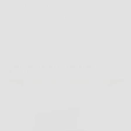
disposizione. In momenti così, Easy Cric può fare
davvero la differenza,…
LiceoNotizie
26 Marzo 2026
Offerte
Cloth Dryner – Asciuga i Tuoi Vestiti in Modo
Rapido, Delicato e Senza Stress!