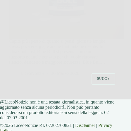
Capita più spesso di quanto si pensi, giornate lunghe,
stress, poca energia, e anche l’intimità ne risente. In
situazioni così, Blue Bull si presenta come un
supporto naturale pensato per chi vuole ritrovare
slancio, desiderio e maggiore sicurezza. Blue Bull…
LiceoNotizie
26 Marzo 2026
SUCC
@LiceoNotizie non è una testata giornalistica, in quanto viene
aggiornato senza alcuna periodicità. Non può pertanto
considerarsi un prodotto editoriale ai sensi della legge n. 62
del 07.03.2001.
©2026 LiceoNotizie P.I. 07262700821 |
Disclaimer
|
Privacy
Policy