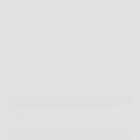
apparire opaco o secco. Polvere, luce solare, umidità
e uso quotidiano mettono a dura prova anche i
mobili più resistenti. Rinnova Pro nasce…
LiceoNotizie
20 Febbraio 2026
Affari Collezionismo e Bonus
Indennità di vedovanza: chi ne ha diritto e come
ottenerla senza errori