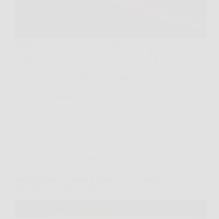
Risparmi bloccati su un conto corrente che non
rende quasi nulla. Poi senti una pubblicità: “Buono
fruttifero postale al cinque per cento”. Subito il
pensiero: finalmente qualcosa che fa lavorare i soldi.
Ma torna subito il dubbio: è possibile? E…
LiceoNotizie
23 Novembre 2025
Affari Collezionismo e Bonus
Vecchio libretto postale: il dettaglio da controllare
per scoprire un tesoro nascosto