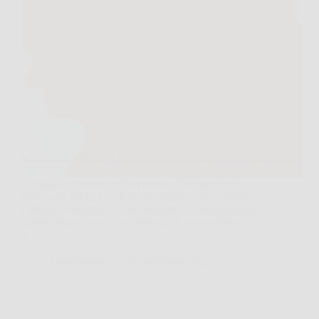
Immagina di perdere il tuo partner e scoprire che
gran parte dei tuoi costi di vita rimangono invariati:
l’affitto, le bollette, le cure mediche. La sua pensione
finiva con lui, ma le tue spese no. E allora chiedi a
te…
LiceoNotizie
23 Novembre 2025