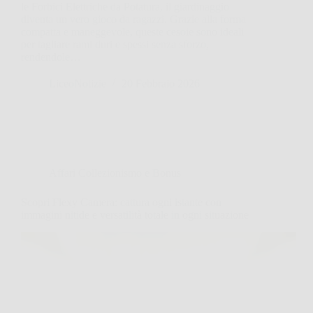
le Forbici Elettriche da Potatura, il giardinaggio
diventa un vero gioco da ragazzi. Grazie alla forma
compatta e maneggevole, queste cesoie sono ideali
per tagliare rami duri e spessi senza sforzo,
rendendole…
LiceoNotizie
20 Febbraio 2026
Affari Collezionismo e Bonus
Scopri Flexy Camera: cattura ogni istante con
immagini nitide e versatilità totale in ogni situazione