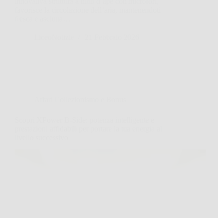
innovativa struttura a nido d’ape con microfori,
favorisce la circolazione dell’aria, mantenendoti
fresca e asciutta…
LiceoNotizie
21 Febbraio 2026
Affari Collezionismo e Bonus
Scopri XPower B-Side: potenza intelligente e
prestazioni affidabili per portare la tua energia al
livello successivo